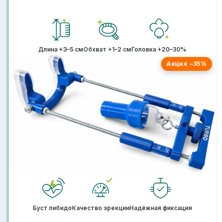
Длина +3–5 см
Обхват +1–2 см
Головка +20–30%
Акция −35%
Буст либидо
Качество эрекции
Надёжная фиксация