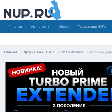
Главная
Активность
Обзор
Товары для НУПа
Главная
Другие темы НУПа
НУП болталка
Истории усп