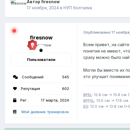
Автор firesnow
17 ноября, 2024
в
НУП болталка
Опубликовано
17 ноября
firesnow
Всем привет, на сайт
понятия не имеют, чт
сразу можно было най
Пользователи
Могли бы вместе их по
это улучшит пониман
Сообщений
545
Репутация
602
BPEL
: 12.8 см -> 15.8 см 
Рег.
17 марта, 2024
BPFSL
: 13.0 см -> 17.6 см
EG
: 12.0 см -> 12.8 см (+
Мой дневник тренировок