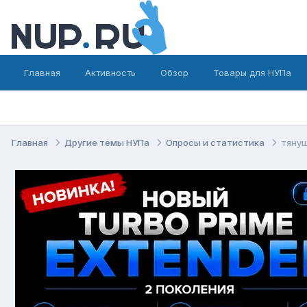
Главная
Активность
Обзор
Товары для НУПа
Главная
Другие темы НУПа
Опросы и статистика
тянущ