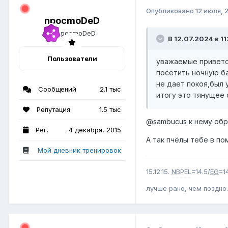
Опубликовано
12 июля, 
npocmoDeD
В 12.07.2024 в 11
Пользователи
уважаемые приветст
посетить ночную ба
не дает покоя,был 
Сообщений
2.1 тыс
итогу это тянущее
Репутация
1.5 тыс
@sambucus
к нему обр
Рег.
4 декабря, 2015
А так пчёлы тебе в п
Мой дневник тренировок
15.12.15.
NBPEL
=14.5/
EG
=1
лучше рано, чем поздно.