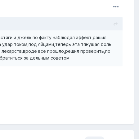
стяги и джелк,по факту наблюдал эффект,рашил
а удар током,под яйцами,теперь эта тянущая боль
с лекарств,вроде все прошло,решил проверить,по
обратиться за дельным советом