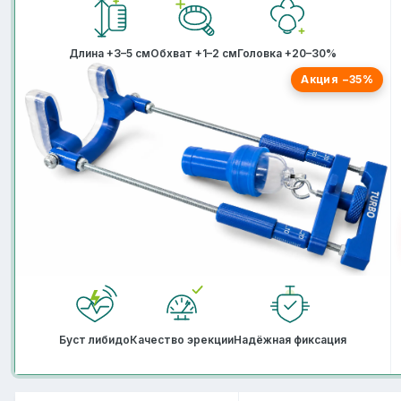
Длина +3–5 см
Обхват +1–2 см
Головка +20–30%
Акция −35%
Буст либидо
Качество эрекции
Надёжная фиксация