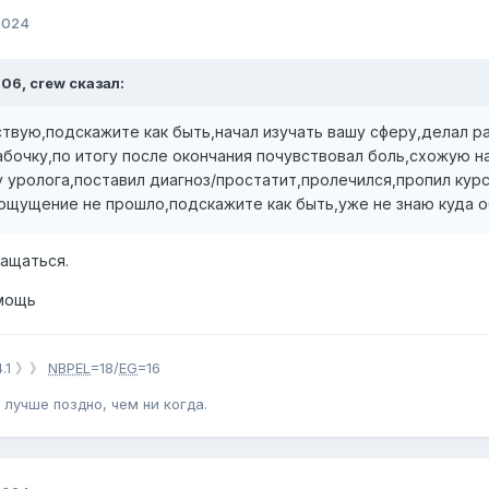
2024
:06, crew сказал:
вую,подскажите как быть,начал изучать вашу сферу,делал ра
бочку,по итогу после окончания почувствовал боль,схожую н
у уролога,поставил диагноз/простатит,пролечился,пропил кур
 ощущение не прошло,подскажите как быть,уже не знаю куда 
ащаться.
омощь
4.1 》》
NBPEL
=18/
EG
=16
 лучше поздно, чем ни когда.