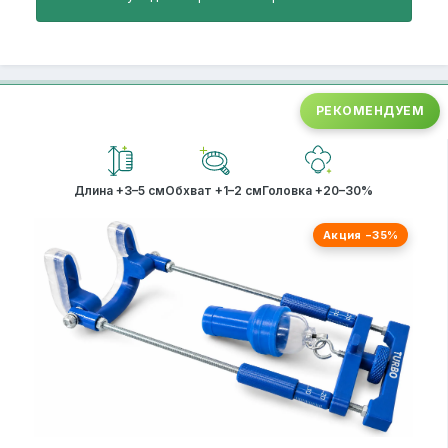
РЕКОМЕНДУЕМ
Длина +3–5 см
Обхват +1–2 см
Головка +20–30%
Акция −35%