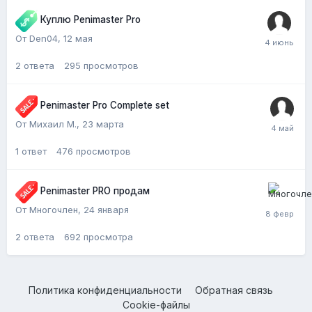
Куплю Penimaster Pro
От Den04,
12 мая
2
ответа
295
просмотров
Penimaster Pro Complete set
От Михаил М.,
23 марта
1
ответ
476
просмотров
Penimaster PRO продам
От Многочлен,
24 января
2
ответа
692
просмотра
Политика конфиденциальности
Обратная связь
Cookie-файлы