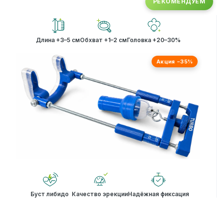
РЕКОМЕНДУЕМ
Длина +3–5 см
Обхват +1–2 см
Головка +20–30%
Акция −35%
Буст либидо
Качество эрекции
Надёжная фиксация