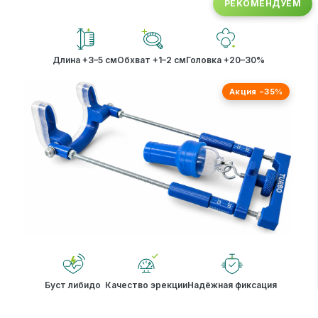
РЕКОМЕНДУЕМ
Длина +3–5 см
Обхват +1–2 см
Головка +20–30%
Акция −35%
Буст либидо
Качество эрекции
Надёжная фиксация