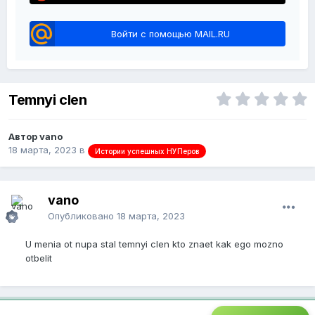
Войти с помощью MAIL.RU
Temnyi clen
Автор vano
18 марта, 2023
в
Истории успешных НУПеров
vano
Опубликовано
18 марта, 2023
U menia ot nupa stal temnyi clen kto znaet kak ego mozno
otbelit