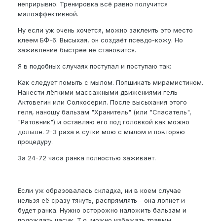
неприрывно. Тренировка всё равно получится
малоэффективной.
Ну если уж очень хочется, можно заклеить это место
клеем БФ-6. Высыхая, он создаёт псевдо-кожу. Но
заживление быстрее не становится.
Я в подобных случаях поступал и поступаю так:
Как следует помыть с мылом. Попшикать мирамистином.
Нанести лёгкими массажными движениями гель
Актовегин или Солкосерил. После высыхания этого
геля, наношу бальзам "Хранитель" (или "Спасатель",
"Ратовник") и оставляю его под головкой как можно
дольше. 2-3 раза в сутки мою с мылом и повторяю
процедуру.
За 24-72 часа ранка полностью заживает.
Если уж образовалась складка, ни в коем случае
нельзя её сразу тянуть, распрямлять - она лопнет и
будет ранка. Нужно осторожно наложить бальзам и
подождать часик. Т.о. можно избежать травмы.