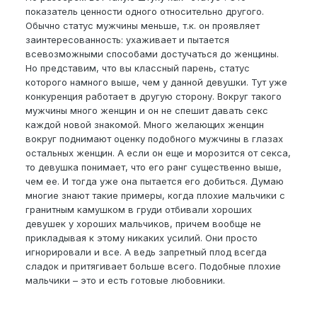
показатель ценности одного относительно другого.
Обычно статус мужчины меньше, т.к. он проявляет
заинтересованность: ухаживает и пытается
всевозможными способами достучаться до женщины.
Но представим, что вы классный парень, статус
которого намного выше, чем у данной девушки. Тут уже
конкуренция работает в другую сторону. Вокруг такого
мужчины много женщин и он не спешит давать секс
каждой новой знакомой. Много желающих женщин
вокруг поднимают оценку подобного мужчины в глазах
остальных женщин. А если он еще и морозится от секса,
то девушка понимает, что его ранг существенно выше,
чем ее. И тогда уже она пытается его добиться. Думаю
многие знают такие примеры, когда плохие мальчики с
гранитным камушком в груди отбивали хороших
девушек у хороших мальчиков, причем вообще не
прикладывая к этому никаких усилий. Они просто
игнорировали и все. А ведь запретный плод всегда
сладок и притягивает больше всего. Подобные плохие
мальчики – это и есть готовые любовники.