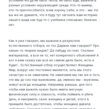
условиях когда не было тепла, не было еды, выжили в
разных условиях окружающей среды. Кто-то вымер,
кто-то приспособился, взяв корону себе, и это - мы. Но
вы же не думаете, что я буду тут загонять вам историю
нашего вида как буд-то с учебника списываю. Конечно
нет.
Как я уже говорил, мы выжили в результате
естественного отбора, но что Дарвин нам говорил? Про
какую-то теорию видов? Да лабуду он гнал. Сколько
материалов, а все не то, нет конкретного объяснения! А
вот я вам скажу как всё на самом деле было, есть и
будит... Естественный отбор осуществляют Женщины.
Мир, вокруг нас постоянно меняется, хоть мы этого
зачастую и не замечаем. Не замечаем мы так же и того,
что мы до сих пор выживаем, да, именно мы - мужчины,
живут всегда женщины. Например раньше, для того
чтобы нам выжить нужно было иметь могучую
физическую силу и ловкость, чтобы поймать и убить
дичь, и накормить свою женщину и детей, этого в
принципе было достаточно, чтобы женщина давала
добытчику. Сегодня нужны например уметь красиво и