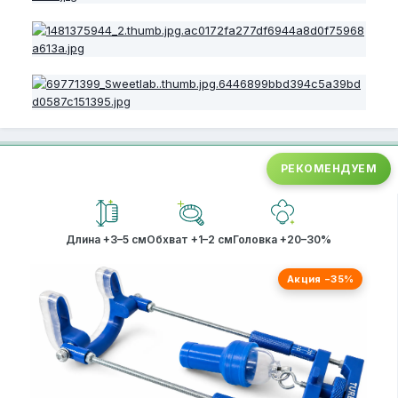
РЕКОМЕНДУЕМ
Длина +3–5 см
Обхват +1–2 см
Головка +20–30%
Акция −35%