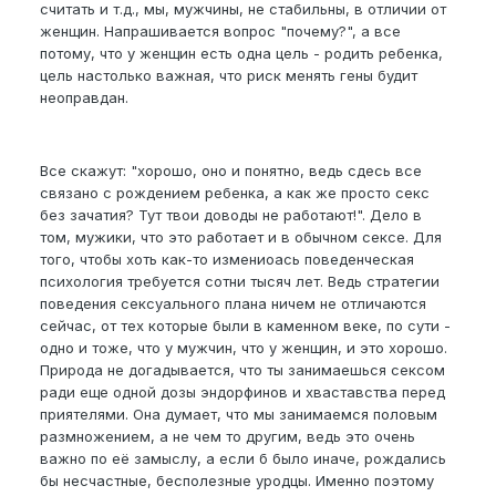
считать и т.д., мы, мужчины, не стабильны, в отличии от
женщин. Напрашивается вопрос "почему?", а все
потому, что у женщин есть одна цель - родить ребенка,
цель настолько важная, что риск менять гены будит
неоправдан.
Все скажут: "хорошо, оно и понятно, ведь сдесь все
связано с рождением ребенка, а как же просто секс
без зачатия? Тут твои доводы не работают!". Дело в
том, мужики, что это работает и в обычном сексе. Для
того, чтобы хоть как-то измениоась поведенческая
психология требуется сотни тысяч лет. Ведь стратегии
поведения сексуального плана ничем не отличаются
сейчас, от тех которые были в каменном веке, по сути -
одно и тоже, что у мужчин, что у женщин, и это хорошо.
Природа не догадывается, что ты занимаешься сексом
ради еще одной дозы эндорфинов и хваставства перед
приятелями. Она думает, что мы занимаемся половым
размножением, а не чем то другим, ведь это очень
важно по её замыслу, а если б было иначе, рождались
бы несчастные, бесполезные уродцы. Именно поэтому