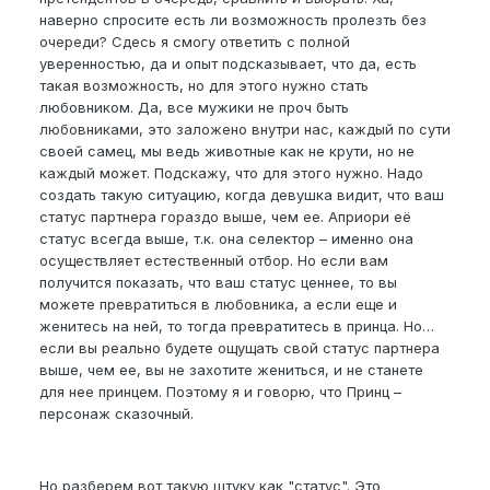
наверно спросите есть ли возможность пролезть без
очереди? Сдесь я смогу ответить с полной
уверенностью, да и опыт подсказывает, что да, есть
такая возможность, но для этого нужно стать
любовником. Да, все мужики не проч быть
любовниками, это заложено внутри нас, каждый по сути
своей самец, мы ведь животные как не крути, но не
каждый может. Подскажу, что для этого нужно. Надо
создать такую ситуацию, когда девушка видит, что ваш
статус партнера гораздо выше, чем ее. Априори её
статус всегда выше, т.к. она селектор – именно она
осуществляет естественный отбор. Но если вам
получится показать, что ваш статус ценнее, то вы
можете превратиться в любовника, а если еще и
женитесь на ней, то тогда превратитесь в принца. Но…
если вы реально будете ощущать свой статус партнера
выше, чем ее, вы не захотите жениться, и не станете
для нее принцем. Поэтому я и говорю, что Принц –
персонаж сказочный.
Но разберем вот такую штуку как "статус". Это