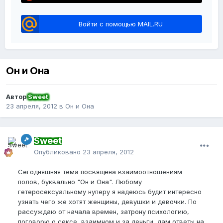
Войти с помощью MAIL.RU
Он и Она
Автор
Sweet
23 апреля, 2012
в
Он и Она
Sweet
Опубликовано
23 апреля, 2012
Сегодняшняя тема посвящена взаимоотношениям
полов, буквально "Он и Она". Любому
гетеросексуальному нуперу я надеюсь будит интересно
узнать чего же хотят женщины, девушки и девочки. По
рассуждаю от начала времен, затрону психологию,
поговорю о сексе, взаимном и за деньги, дам ответы на