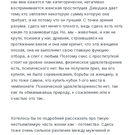
как мне кажется так категорически, негативно
воспринимается женская проституция. Девушка дает
тому кто заплатил некоторую сумму которую она
требует, а не потому что он лучший. С точки зрения
разума, сдесь нет ничего плохого, ведь сдесь есть хоть
какая-то взаимовыгода. Но, мы - животные, и как не
крути, психика у нас древняя, строившаяся на
протяжении веков и она нам кричит, что эта женщина
плохая, она не выполняет свою главную функцию
отбора, а спит с любым. Поэтому секс с проституткой
стоит на уровне онанизма, физическое удовлетворение
есть, психического нет. Вы не получили приз, вы его
купили, не было соревнования, борьбы за женщину, а
это тоже самое, что купить кубок 1-ого места в
чемпионате. Психической удовлетворенности нет, так
как ты обманываешь природу, к сожалению или к
счастью это так...
Хотелось бы по подробней рассказать про такую
неотъемлемую часть жизни как - потомство. Сдесь
тоже очень сильное различие между мужчиной и