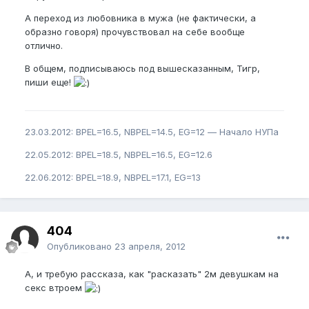
А переход из любовника в мужа (не фактически, а
образно говоря) прочувствовал на себе вообще
отлично.
В общем, подписываюсь под вышесказанным, Тигр,
пиши еще!
23.03.2012: BPEL=16.5, NBPEL=14.5, EG=12 — Начало НУПа
22.05.2012: BPEL=18.5, NBPEL=16.5, EG=12.6
22.06.2012: BPEL=18.9, NBPEL=17.1, EG=13
404
Опубликовано
23 апреля, 2012
А, и требую рассказа, как "расказать" 2м девушкам на
секс втроем