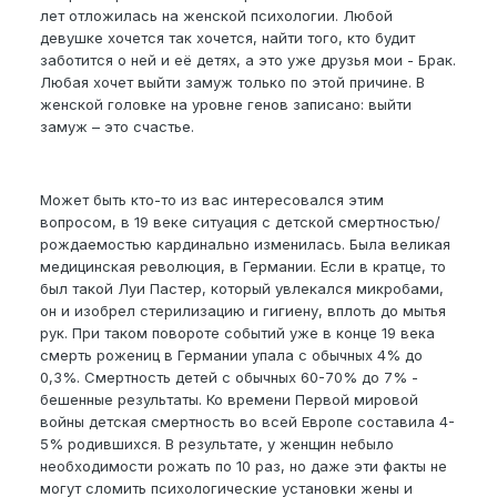
лет отложилась на женской психологии. Любой
девушке хочется так хочется, найти того, кто будит
заботится о ней и её детях, а это уже друзья мои - Брак.
Любая хочет выйти замуж только по этой причине. В
женской головке на уровне генов записано: выйти
замуж – это счастье.
Может быть кто-то из вас интересовался этим
вопросом, в 19 веке ситуация с детской смертностью/
рождаемостью кардинально изменилась. Была великая
медицинская революция, в Германии. Если в кратце, то
был такой Луи Пастер, который увлекался микробами,
он и изобрел стерилизацию и гигиену, вплоть до мытья
рук. При таком повороте событий уже в конце 19 века
смерть рожениц в Германии упала с обычных 4% до
0,3%. Смертность детей с обычных 60-70% до 7% -
бешенные результаты. Ко времени Первой мировой
войны детская смертность во всей Европе составила 4-
5% родившихся. В результате, у женщин небыло
необходимости рожать по 10 раз, но даже эти факты не
могут сломить психологические установки жены и