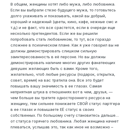
В общем, женщины хотят либо мужа, либо любовника.
Если вы выбрали стезю будущего мужа, то готовьтесь
долго ухаживать и показывать, какой вы добрый,
хороший и надежный (цветы, кино, кафе, нежные смс и
т.д.) и не факт, что все срастется, если в очереди еще
несколько претендентов. Если же вы решили
попробовать стать любовником, то тут, все гораздо
сложнее в психическом плане. Как я уже говорил вы не
должны демонстрировать слишком сильную
заинтересованность в её персоне. Но вы должны
демонстрировать наличие многих других фанатеющих
девушек желающих быть с вами. Кроме того,
желательно, чтоб любые ресурсы (подарок, открытка,
совет, время) на вас тратила она. Все это будет
повышать вашу значимость в ее глазах. Самая
неприятная штука в отношениях вот в чем, друзья, —
чем больше вы тратите одностороннего ресурса на
женщину, тем сильнее понижаете СВОЙ статус партгера
в ее глазах и повышаете ЕË статус в своих
собственных. По большому счету становитесь дальше…
от статуса горячего любовника. Любая женщина начнет
плеваться, услышав это, так как иное не возможно –