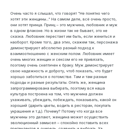
Очень часто я слышал, что говорят "Не понятно чего
хотят эти женщины..." На самом деле, всё очень просто,
они хотят принца. Принц – это мужчина, любовник и муж
в одном флаконе. Но в жизни так не бывает, это не
сказка. Любовник перестает им быть, если жениться и
наоборот. Кроме того, два этих, скажем так, персонажа
демонстрируют абсолютно разный подход к
взаимоотношению с женским полом. Любовник имеет
очень многих женщин и сексом его не привязать,
поэтому очень скептичен к браку. Муж демонстрирует
свою надежность и доброту, чтоб показать, что будет
хорошо заботиться о потомстве. Там и там разные
подходы и разные результаты. Опять же, женщина
запрограммирована выбирать, поэтому вся наша
культура построена на том, что мужчина должен
ухаживать, убеждать, побеждать, показывать, какой он
хороший (дарить цветы, водить в ресторан, покупать
украшения и т.д.). Почему? Потому что когда все
мужчины это делают, женщина может осуществить
эволюционный замысел – спокойно поставить всех
претендентов в очередь, сравнить и выбрать. Ха,