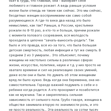
бьет в грудь, что главный, она - выбирает себе
любимого и главное рожает. А ведь раньше условия
жизни были отнюдь не такие как сейчас. Это мы сейчас,
бездетных женщин воспринимаем как само собой
разумеющееся. А где-то века два назад это было
немыслимо, как так? Раньше, в России, крестьянки
рожали по 8-10 раз, а кто-то и больше, причем рожали
с момента полового созревания, вся молодость
проходила в цепочке "зачать-выносить-родить". Так
было и это правда, всё из-за того, что была большая
детская смертность, любая инфекция и тут же смерть. В
среднем 2 из 3 умирали... Это объясняет, почему
женщины не настолько сильны в различных сферах
жизни, искусстве, политике, науке и т.д. у них просто не
хватало времени и сил на реализацию своих умений,
даже если они и были. Но думать об этом женщинам
вряд ли было нужно. Ведь когда она беременна, она не-
самостоятельна. Гораздо важней подумать о себе и о
ребенке когда родится. А кто прокормит и позаботится
как не мужчина. Так и закреплялась сильная
зависимость от сильного пола. Грубо говоря, женщина в
обществе занимала вторую по значимости роль, и это
не просто реальность... Эта реальность за сотни тысяч