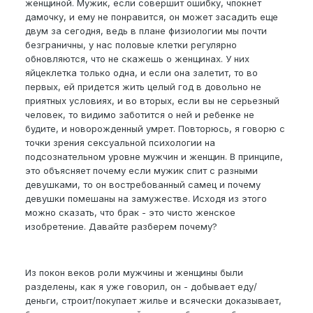
женщиной. Мужик, если совершит ошибку, чпокнет
дамочку, и ему не понравится, он может засадить еще
двум за сегодня, ведь в плане физиологии мы почти
безграничны, у нас половые клетки регулярно
обновляются, что не скажешь о женщинах. У них
яйцеклетка только одна, и если она залетит, то во
первых, ей придется жить целый год в довольно не
приятных условиях, и во вторых, если вы не серьезный
человек, то видимо заботится о ней и ребенке не
будите, и новорожденный умрет. Повторюсь, я говорю с
точки зрения сексуальной психологии на
подсознательном уровне мужчин и женщин. В принципе,
это объясняет почему если мужик спит с разными
девушками, то он востребованный самец и почему
девушки помешаны на замужестве. Исходя из этого
можно сказать, что брак - это чисто женское
изобретение. Давайте разберем почему?
Из покон веков роли мужчины и женщины были
разделены, как я уже говорил, он - добывает еду/
деньги, строит/покупает жилье и всячески доказывает,