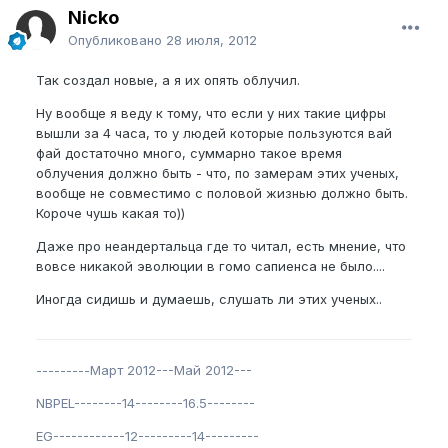
Nicko
Опубликовано
28 июля, 2012
Так создал новые, а я их опять облучил.
Ну вообще я веду к тому, что если у них такие цифры
вышли за 4 часа, то у людей которые пользуются вай
фай достаточно много, суммарно такое время
облучения должно быть - что, по замерам этих ученых,
вообще не совместимо с половой жизнью должно быть.
Короче чушь какая то))
Даже про неандертальца где то читал, есть мнение, что
вовсе никакой эволюции в гомо сапиенса не было....
Иногда сидишь и думаешь, слушать ли этих ученых..
---------Март 2012---Май 2012---
NBPEL--------14--------16.5--------
EG------------12---------14---------