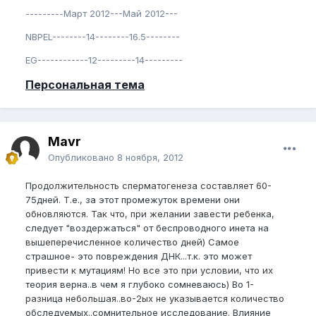
---------Март 2012---Май 2012---
NBPEL--------14--------16.5--------
EG------------12---------14---------
Персональная тема
Mavr
Опубликовано
8 ноября, 2012
Продолжительность сперматогенеза составляет 60-
75дней. Т.е., за этот промежуток времени они
обновляются. Так что, при желании завести ребенка,
следует "воздержаться" от беспроводного инета на
вышеперечисленное количество дней) Самое
страшное- это повреждения ДНК...т.к. это может
привести к мутациям! Но все это при условии, что их
теория верна..в чем я глубоко сомневаюсь) Во 1-
разница небольшая..во-2ых не указывается количество
обследуемых..сомнительное исследование. Влияние