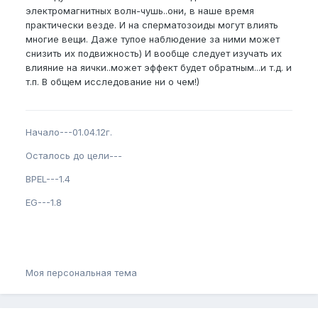
электромагнитных волн-чушь..они, в наше время
практически везде. И на сперматозоиды могут влиять
многие вещи. Даже тупое наблюдение за ними может
снизить их подвижность) И вообще следует изучать их
влияние на яички..может эффект будет обратным...и т.д. и
т.п. В общем исследование ни о чем!)
Начало---01.04.12г.
Осталось до цели---
BPEL---1.4
EG---1.8
Моя персональная тема