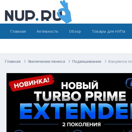
Главная
Активность
Обзор
Товары для НУПа
Главная
Увеличение пениса
Подвешивание
Вакумное п