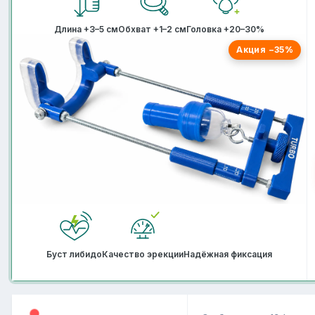
Длина +3–5 см
Обхват +1–2 см
Головка +20–30%
Акция −35%
Буст либидо
Качество эрекции
Надёжная фиксация