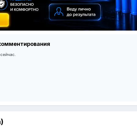
я комментирования
 сейчас.
)