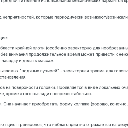
 предпочтительнее использования механических вариантов кре
 неприятностей, которые периодически возникают/возникали
щие:
области крайней плоти (особенно характерно для необрезанны
о без внимания продолжительное время может привести к неж
 насадку и делать массаж.
азываемых "водяных пузырей" - характерная травма для голов
становления.
в на поверхности головки. Проявляется в виде локальных оча
ие, кроме этого выглядит непрезентабельно.
. Она начинает приобретать форму колпака (хорошо, конечно,
т цикл тренировок, что неблагоприятно отражается на резу