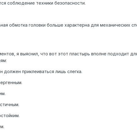
ся соблюдение техники безопасности.
ая обмотка головки больше характерна для механических спос
ентов, я выяснил, что вот этот пластырь вполне подходит д
ям:
 он должен приклеиваться лишь слегка.
лергенным.
им.
астичным.
остойким.
м.