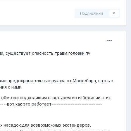
Подписчики
0
и, существует опасность травм головки пч
вые предохранительные рукава от Монкебара, ватные
ия с ними.
ть обмотки подходящим пластырем во избежании этих
------вот как это работает-----------------------------
х насадок для всевозможных экстендеров,