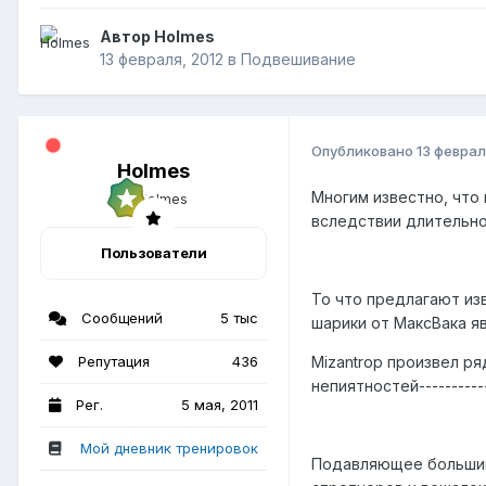
Автор Holmes
13 февраля, 2012
в
Подвешивание
Опубликовано
13 феврал
Holmes
Многим известно, что
вследствии длительно
Пользователи
То что предлагают из
Сообщений
5 тыс
шарики от МаксВака я
Репутация
436
Mizantrop произвел р
непиятностей-------------
Рег.
5 мая, 2011
Мой дневник тренировок
Подавляющее большин