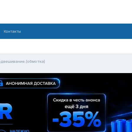
Контакты
одвешивание.(обмотка)