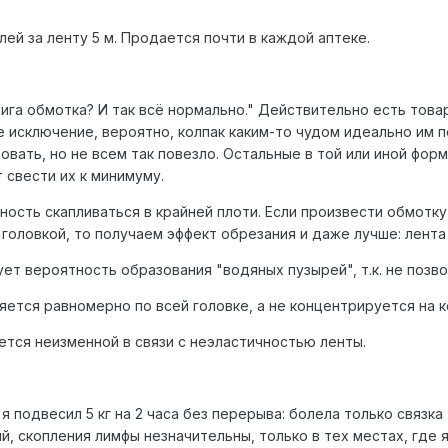
лей за ленту 5 м. Продается почти в каждой аптеке.
фига обмотка? И так всё нормально." Действительно есть това
ее исключение, вероятно, колпак каким-то чудом идеально им
овать, но не всем так повезло. Остальные в той или иной фор
 свести их к минимуму.
ность скапливаться в крайней плоти. Если произвести обмотку
головкой, то получаем эффект обрезания и даже лучше: лента
ует вероятность образования "водяных пузырей", т.к. не позв
яется равномерно по всей головке, а не концентрируется на 
ется неизменной в связи с неэластичностью ленты.
я подвесил 5 кг на 2 часа без перерыва: болела только связка
, скопления лимфы незначительны, только в тех местах, где 