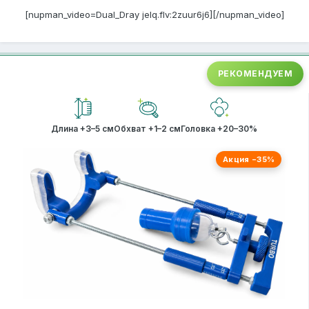
[nupman_video=Dual_Dray jelq.flv:2zuur6j6][/nupman_video]
РЕКОМЕНДУЕМ
Длина +3–5 см
Обхват +1–2 см
Головка +20–30%
Акция −35%