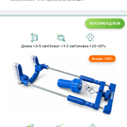
РЕКОМЕНДУЕМ
Длина +3–5 см
Обхват +1–2 см
Головка +20–30%
Акция −35%