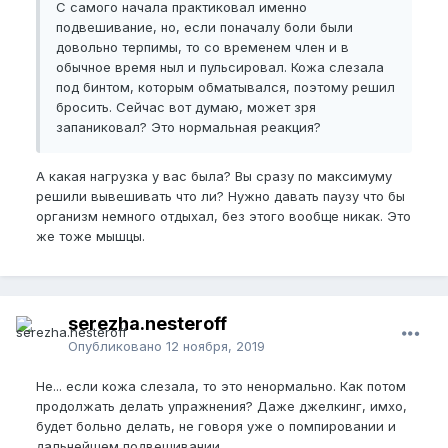
С самого начала практиковал именно
подвешивание, но, если поначалу боли были
довольно терпимы, то со временем член и в
обычное время ныл и пульсировал. Кожа слезала
под бинтом, которым обматывался, поэтому решил
бросить. Сейчас вот думаю, может зря
запаниковал? Это нормальная реакция?
А какая нагрузка у вас была? Вы сразу по максимуму
решили вывешивать что ли? Нужно давать паузу что бы
организм немного отдыхал, без этого вообще никак. Это
же тоже мышцы.
serezha.nesteroff
Опубликовано
12 ноября, 2019
Не... если кожа слезала, то это ненормально. Как потом
продолжать делать упражнения? Даже джелкинг, имхо,
будет больно делать, не говоря уже о помпировании и
дальнейшем подвешивании.