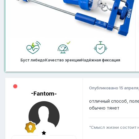
Буст либидо
Качество эрекции
Надёжная фиксация
Опубликовано
15 апреля
-Fantom-
отличный способ, пол
обычно тянет
"Смысл жизни состоит не