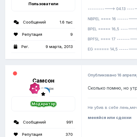
Пользователи
------------> 04.13 ----
NBPEL ==== 16 --------->
Сообщений
1.6 тыс
BPEL ===== 16,5 ------->
Репутация
9
BPFSL ==== 17 ----------
Рег.
9 марта, 2013
EG ====== 14,5 --------
Опубликовано
16 апреля
Самсон
Сколько помню, но ут
Модератор
Не убив в себе лень,меч
меняйся или сдохни
Сообщений
991
Репутация
370