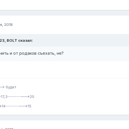
я, 2018
:23, BOLT сказал:
ить и от родаков съехать, не?
-> будет
17,3---------->20
>14---------->15