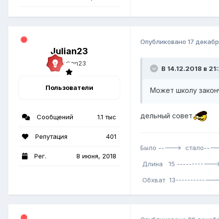
Опубликовано
17 декабр
Julian23
В 14.12.2018 в 21
Пользователи
Может школу законч
дельный совет
Сообщений
1.1 тыс
Репутация
401
Было -----> стало----
Рег.
8 июня, 2018
Длина 15 ------------>
Обхват 13-------------