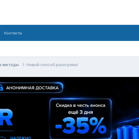
Контакты
ые методы
Новый способ разогрева!