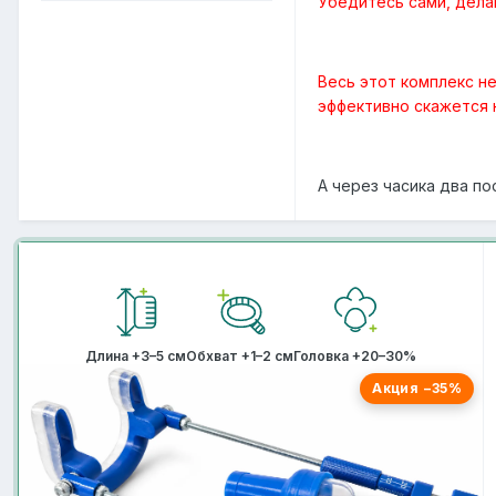
Убедитесь сами, дела
Весь этот комплекс не
эффективно скажется 
А через часика два по
Длина +3–5 см
Обхват +1–2 см
Головка +20–30%
Акция −35%