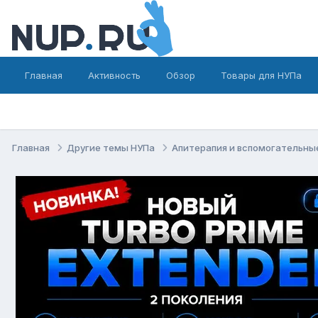
Главная
Активность
Обзор
Товары для НУПа
Главная
Другие темы НУПа
Апитерапия и вспомогательн