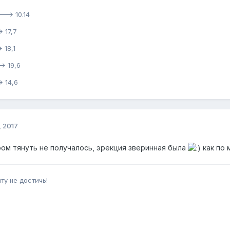
---> 10.14
 17,7
 18,1
> 19,6
> 14,6
, 2017
ром тянуть не получалось, эрекция зверинная была
как по 
ту не достичь!