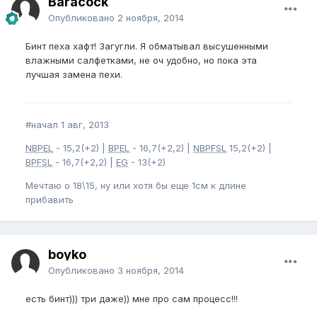
Baracock
Опубликовано
2 ноября, 2014
Бинт пеха хафт! Загугли. Я обматывал высушенными
влажными салфетками, не оч удобно, но пока эта
лучшая замена пехи.
#начал 1 авг, 2013
NBPEL
- 15,2(+2) |
BPEL
- 16,7(+2,2) |
NBPFSL
15,2(+2) |
BPFSL
- 16,7(+2,2) |
EG
- 13(+2)
Мечтаю о 18\15, ну или хотя бы еще 1см к длине
прибавить
boyko
Опубликовано
3 ноября, 2014
есть бинт))) три даже)) мне про сам процесс!!!