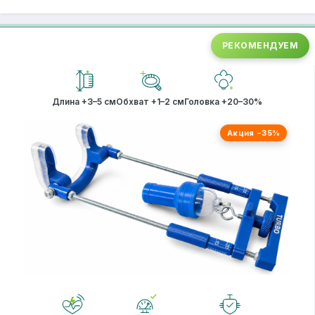
РЕКОМЕНДУЕМ
Длина +3–5 см
Обхват +1–2 см
Головка +20–30%
Акция −35%