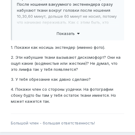
После ношения вакуумного экстенендера сразу
набухают ткани вокруг головки после ношения
10,30,60 минут, дольше 60 минут не носил, потому
что начинаю переживать. Как с этим быть, кто
знает?
Показать
Пожалуйста,
зарегистрируйтесь
или
1. Покажи как носишь экстендер (именно фото).
войдите
, чтобы увидеть скрытое
изображение.
2. Эти набухшие ткани вызывают дискомофорт? Они на
ощуп какие (водянистые или жесткие)? Не думал, что
это лимфа так у тебя появляется?
Пожалуйста,
зарегистрируйтесь
или
3. У тебя обрезание как давно сделано?
войдите
, чтобы увидеть скрытое
изображение.
4. Покажи член со стороны уздечки. На фотографии
сбоку будто бы там у тебя остаток ткани имеется. Но
может кажется так.
Пожалуйста,
зарегистрируйтесь
или
войдите
, чтобы увидеть скрытое
изображение.
Большой член - большая ответственность!