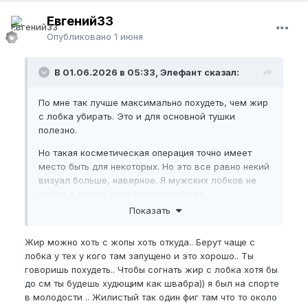
Евгений33
Опубликовано
1 июня
В 01.06.2026 в 05:33, Элефант сказал:
По мне так лучше максимально похудеть, чем жир
с лобка убирать. Это и для основной тушки
полезно.
Но такая косметическая операция точно имеет
место быть для некоторых. Но это все равно некий
визуал больше, наверное. Я мужских лобков не
видел с такого рода хирургическим
вмешательством.
Показать
Жир можно хоть с жопы хоть откуда.. Берут чаще с
лобка у тех у кого там запущено и это хорошо.. Ты
говоришь похудеть.. Чтобы согнать жир с лобка хотя бы
до см ты будешь худющим как швабра)) я был на спорте
в молодости .. Жилистый так один фиг там что то около