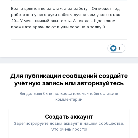
увеличения диаметра. Но, наверняка найдутся те,
Врачи ценятся не за стаж а за работу .. Он может год
кто такую процедуру приемлет.
работать а у него руки набиты лучше чем у кого стаж
20... У меня личный опыт есть.. А так да .. Щас такое
Знаешь что я могу точно написать, так это, что
время что врачи поют в уши хорошо а толку 0
врачи бывают разные. И даже за оверпрайс могут
сделать херню полную. Вот это самое сложное.
Найти нормального специалиста. Не "знаменитая"
клиника решает что-то (на себе убедился), а руки
1
специалиста и его квалификация. Я не топлю,
чтобы он был "двадцатьпять лет в профессии". Он
может быть в профессии и несколько лет. Но как и
любой хороший специалист он должен "гореть"
Для публикации сообщений создайте
этой профессией, а не воспринимать ее как что-то
учётную запись или авторизуйтесь
тупо приносящее деньги.
Вы должны быть пользователем, чтобы оставить
комментарий
Создать аккаунт
Зарегистрируйте новый аккаунт в нашем сообществе.
Это очень просто!