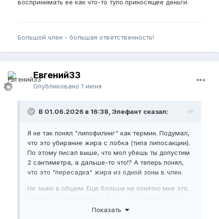
воспринимать ее как что-то тупо приносящее деньги.
Большой член - большая ответственность!
Евгений33
Опубликовано
1 июня
В 01.06.2026 в 16:38, Элефант сказал:
Я не так понял "липофилинг" как термин. Подумал,
что это убирание жира с лобка (типа липосакции).
По этому писал выше, что мол убешь ты допустим
2 сантиметра, а дальше-то что!? А теперь понял,
что это "пересадка" жира из одной зоны в член.
Не знаю в общем. Еще больше не понятно мне это.
Наверное, имеет место быть, но конкретный я уж
лучше просто останусь с членом как сейчас, чем
Показать
колоть в него жировую ткань пусть и для