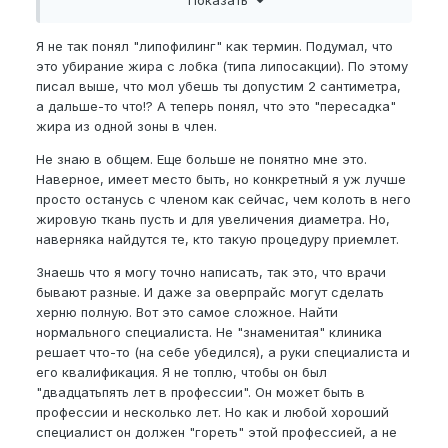
Показать
убрать.. Мне бы к примеру предложили за 10к
согнать жир я б с радостью согласился(с лобка) а
тут могут и с лобка убрать и член накачать)) 2 в 1))
Я не так понял "липофилинг" как термин. Подумал, что
это убирание жира с лобка (типа липосакции). По этому
писал выше, что мол убешь ты допустим 2 сантиметра,
а дальше-то что!? А теперь понял, что это "пересадка"
жира из одной зоны в член.
Не знаю в общем. Еще больше не понятно мне это.
Наверное, имеет место быть, но конкретный я уж лучше
просто останусь с членом как сейчас, чем колоть в него
жировую ткань пусть и для увеличения диаметра. Но,
наверняка найдутся те, кто такую процедуру приемлет.
Знаешь что я могу точно написать, так это, что врачи
бывают разные. И даже за оверпрайс могут сделать
херню полную. Вот это самое сложное. Найти
нормального специалиста. Не "знаменитая" клиника
решает что-то (на себе убедился), а руки специалиста и
его квалификация. Я не топлю, чтобы он был
"двадцатьпять лет в профессии". Он может быть в
профессии и несколько лет. Но как и любой хороший
специалист он должен "гореть" этой профессией, а не