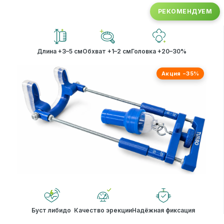
РЕКОМЕНДУЕМ
Длина +3–5 см
Обхват +1–2 см
Головка +20–30%
Акция −35%
Буст либидо
Качество эрекции
Надёжная фиксация