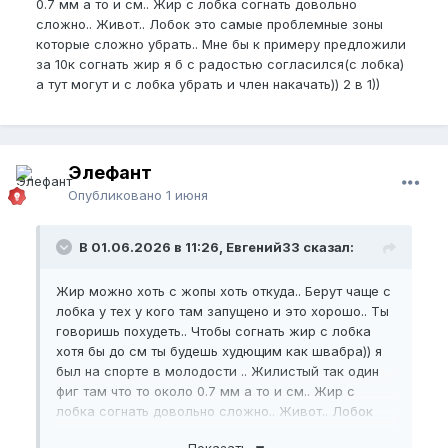
0.7 мм а то и см.. Жир с лобка согнать довольно
сложно.. Живот.. Лобок это самые проблемные зоны
которые сложно убрать.. Мне бы к примеру предложили
за 10к согнать жир я б с радостью согласился(с лобка)
а тут могут и с лобка убрать и член накачать)) 2 в 1))
Элефант
Опубликовано
1 июня
В 01.06.2026 в 11:26, Евгений33 сказал:
Жир можно хоть с жопы хоть откуда.. Берут чаще с
лобка у тех у кого там запущено и это хорошо.. Ты
говоришь похудеть.. Чтобы согнать жир с лобка
хотя бы до см ты будешь худющим как швабра)) я
был на спорте в молодости .. Жилистый так один
фиг там что то около 0.7 мм а то и см.. Жир с
лобка согнать довольно сложно.. Живот.. Лобок
это самые проблемные зоны которые сложно