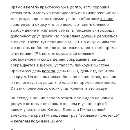
Прямой
кегель
практикую уже долго, есть хорошие
результаты и могу контролировать семяизвержение как
мне угодно, на этом форуме узнал о обратном
кегеле
,
практикую и скажу что это помогает снять сильное
возбуждение и желание слить, в тандеме они хорошо
дополняют друг друга что позволяет дольше держаться
в сексе. Также тут осваиваю ББ ПЧ. По ощущениям тот
же кегель но более сложная техника, так как во время
оттягивания ПЧ, кегель ощущается сильным
растяжением и когда делаю сокращение, мышца
сокращается в шарик, усталость приходит быстрее.
Практикую день
Кегеля
, день ББ ПЧ, день отдыха и так
по кругу. На кегель сильно больше не налегаю, так как
он используется довольно часто во время тренировок.
От этих тренировок стояк стал крепче и это радует.
Но сегодня решил пересмотреть все видео на нашем
форуме которые связаны с кеглем и узнал ещё об
одном упражнение Кегеля. Довести ПЧ до полной
эрекции, на край ПЧ вешаешь груз "возьмём полотенце"
и
кегелем
поднимаешь его.