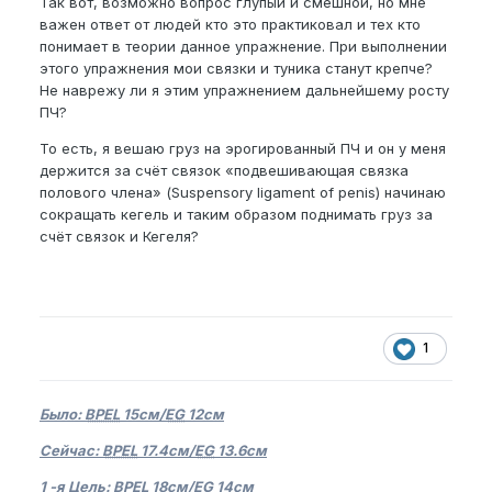
Так вот, возможно вопрос глупый и смешной, но мне
важен ответ от людей кто это практиковал и тех кто
понимает в теории данное упражнение. При выполнении
этого упражнения мои связки и туника станут крепче?
Не наврежу ли я этим упражнением дальнейшему росту
ПЧ?
То есть, я вешаю груз на эрогированный ПЧ и он у меня
держится за счёт связок «подвешивающая связка
полового члена» (Suspensory ligament of penis) начинаю
сокращать кегель и таким образом поднимать груз за
счёт связок и Кегеля?
1
Было:
BPEL
15см/
EG
12см
Сейчас:
BPEL
17.4см/
EG
13.6см
1 -я Цель:
BPEL
18см/
EG
14см