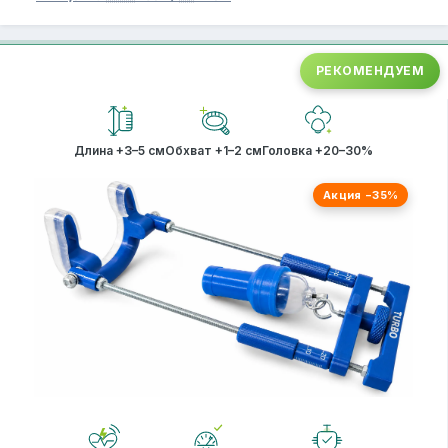
РЕКОМЕНДУЕМ
Длина +3–5 см
Обхват +1–2 см
Головка +20–30%
Акция −35%