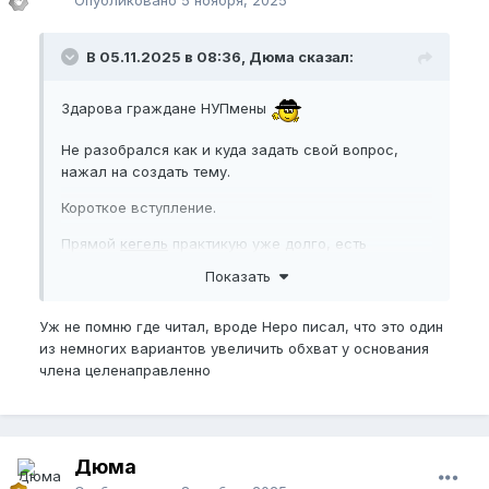
В 05.11.2025 в 08:36, Дюма сказал:
Здарова граждане НУПмены
Не разобрался как и куда задать свой вопрос,
нажал на создать тему.
Короткое вступление.
Прямой
кегель
практикую уже долго, есть
хорошие результаты и могу контролировать
Показать
семяизвержение как мне угодно, на этом форуме
узнал о обратном
кегеле
, практикую и скажу что
Уж не помню где читал, вроде Неро писал, что это один
это помогает снять сильное возбуждение и
из немногих вариантов увеличить обхват у основания
желание слить, в тандеме они хорошо дополняют
члена целенаправленно
друг друга что позволяет дольше держаться в
сексе. Также тут осваиваю ББ ПЧ. По ощущениям
тот же кегель но более сложная техника, так как
во время оттягивания ПЧ, кегель ощущается
сильным растяжением и когда делаю сокращение,
Дюма
мышца сокращается в шарик, усталость приходит