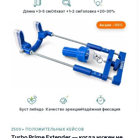
Длина +3–5 см
Обхват +1–2 см
Головка +20–30%
Акция −35%
Буст либидо
Качество эрекции
Надёжная фиксация
2500+ ПОЛОЖИТЕЛЬНЫХ КЕЙСОВ
Turbo Prime Extender — когда нужен не