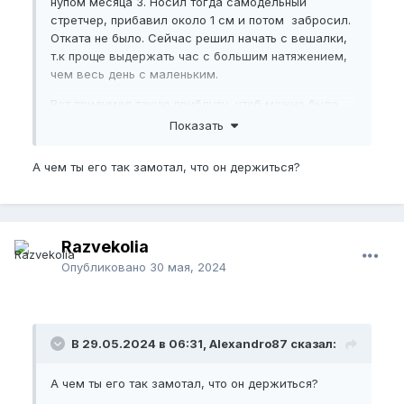
нупом месяца 3. Носил тогда самодельный
стретчер, прибавил около 1 см и потом забросил.
Отката не было. Сейчас решил начать с вешалки,
т.к проще выдержать час с большим натяжением,
чем весь день с маленьким.
Вот придумал такую приблуду, чтоб можно было
лежать, смотреть ютубчик и расти) Натяжение
Показать
регулируется простым смещением тела вперед-
назад, а уровень нагрузки можно контролировать
А чем ты его так замотал, что он держиться?
по весам.
Ещё из плюсов, что можно накрыться одеялом и
член прогревается
Razvekolia
Опубликовано
30 мая, 2024
Пожалуйста,
зарегистрируйтесь
или
войдите
, чтобы увидеть скрытое
изображение.
В 29.05.2024 в 06:31, Alexandro87 сказал:
А чем ты его так замотал, что он держиться?