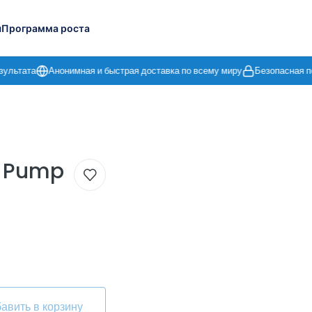
ы
Программа роста
ультата
Анонимная и быстрая доставка по всему миру
Безопасная по
d Pump
авить в корзину