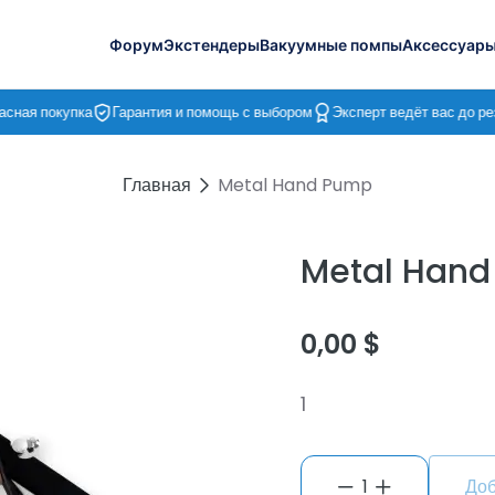
Форум
Экстендеры
Вакуумные помпы
Аксессуар
ная покупка
Гарантия и помощь с выбором
Эксперт ведёт вас до рез
Главная
Metal Hand Pump
Metal Han
0,00 $
1
1
Доб